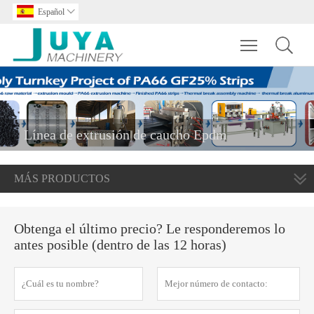
Español

Toggle main m
Línea de extrusión de caucho Epdm
MÁS PRODUCTOS
Obtenga el último precio? Le responderemos lo
antes posible (dentro de las 12 horas)